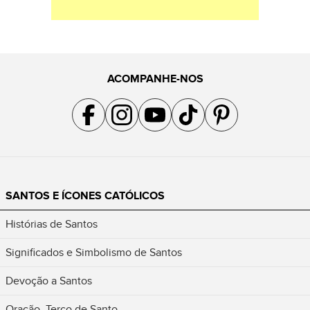
ACOMPANHE-NOS
Acompanhe a gente no Facebook
Acompanhe a gente no Instagram
Acompanhe a gente no YouTube
Acompanhe a gente no TikTok
Acompanhe a gente no Pin
SANTOS E ÍCONES CATÓLICOS
Histórias de Santos
Significados e Simbolismo de Santos
Devoção a Santos
Oração, Terço de Santo