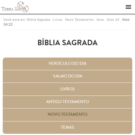
Ir para a página inicial
Você está em:
Bíblia Sagrada
.
Livros
.
Novo Testamento
.
Atos
.
Atos 24
.
Atos
24:22
BÍBLIA SAGRADA
VERSÍCULO DO DIA
SALMO DO DIA
LIVROS
ANTIGO TESTAMENTO
NOVO TESTAMENTO
TEMAS