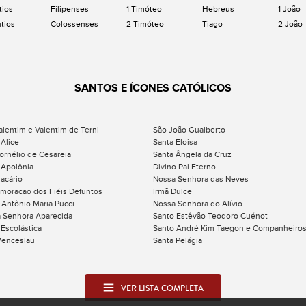
tios
Filipenses
1 Timóteo
Hebreus
1 João
ntios
Colossenses
2 Timóteo
Tiago
2 João
SANTOS E ÍCONES CATÓLICOS
alentim e Valentim de Terni
São João Gualberto
 Alice
Santa Eloisa
ornélio de Cesareia
Santa Ângela da Cruz
 Apolônia
Divino Pai Eterno
acário
Nossa Senhora das Neves
oracao dos Fiéis Defuntos
Irmã Dulce
 Antônio Maria Pucci
Nossa Senhora do Alívio
 Senhora Aparecida
Santo Estêvão Teodoro Cuénot
 Escolástica
Santo André Kim Taegon e Companheiro
enceslau
Santa Pelágia
VER LISTA COMPLETA