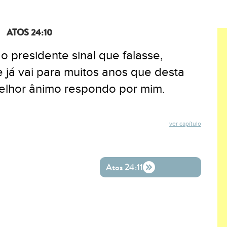
ATOS 24:10
o presidente sinal que falasse,
 já vai para muitos anos que desta
melhor ânimo respondo por mim.
ver capítulo
ok
ter
o WhatsApp
Atos 24:11