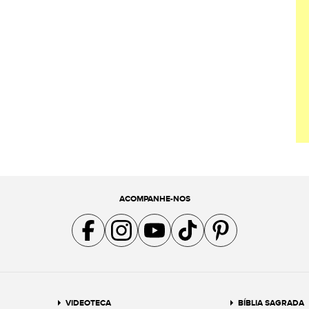
ACOMPANHE-NOS
Acompanhe a gente no Facebook
Acompanhe a gente no Instagram
Acompanhe a gente no YouTube
Acompanhe a gente no TikTok
Acompanhe a gente no Pin
VIDEOTECA
BÍBLIA SAGRADA