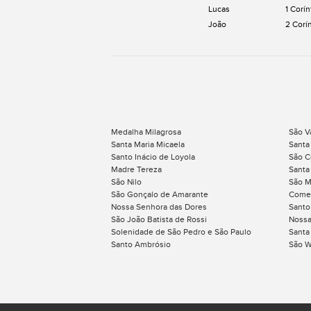
Lucas
1 Corín
João
2 Corí
Medalha Milagrosa
São V
Santa Maria Micaela
Santa
Santo Inácio de Loyola
São C
Madre Tereza
Santa
São Nilo
São M
São Gonçalo de Amarante
Comem
Nossa Senhora das Dores
Santo
São João Batista de Rossi
Nossa
Solenidade de São Pedro e São Paulo
Santa
Santo Ambrósio
São W