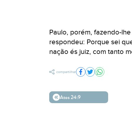
Paulo, porém, fazendo-lhe 
respondeu: Porque sei que
nação és juiz, com tanto 
compartilhar
Compartilhar no Facebo
Compartilhar no Twit
Compartilhar n
Atos 24:9