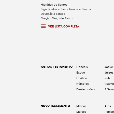
Histórias de Santos
Significados e Simbolismo de Santos
Devoção a Santos
Oração, Terço de Santo
VER LISTA COMPLETA
ANTIGO TESTAMENTO
Gênesis
Josué
Êxodo
Juizes
Levítico
Rute
Números
1 Samu
Deuteronômio
2 Sam
NOVO TESTAMENTO
Mateus
Atos
Marcos
Roman