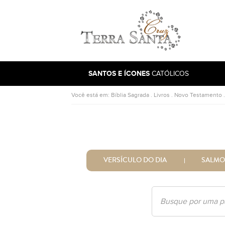
Ir para a página inicial
SANTOS E ÍCONES
CATÓLICOS
Você está em:
Bíblia Sagrada
.
Livros
.
Novo Testamento
VERSÍCULO DO DIA
SALMO