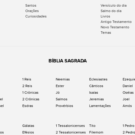
Santos
Versículo do dia
Orações
Salmo do dia
Curiosidades
Livros
Antigo Testamento
Novo Testamento
Temas
BÍBLIA SAGRADA
1 Reis
Neemias
Eclesiastes
Ezequi
2 Reis
Ester
Cânticos
Daniel
1 Crônicas
Jó
Isaías
Oséias
el
2 Crônicas
Salmos
Jeremias
Joel
uel
Esdras
Provérbios
Lamentações
Amós
Gálatas
1 Tessalonicenses
Tito
1 Pedro
os
Efésios
2 Tessalonicenses
Filemom
2 Pedr