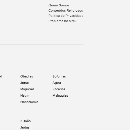
Quem Somos
Conteúdos Religiosos
Política de Privacidade
Problema no site?
el
Obadias
Sofonias
Jonas
Ageu
Miquéias
Zacarias
Naum
Malaquias
Habacuque
3 João
o
Judas