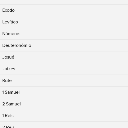
Êxodo
Levítico
Números
Deuteronômio
Josué
Juizes
Rute
1 Samuel
2 Samuel
1 Reis
2 Reis