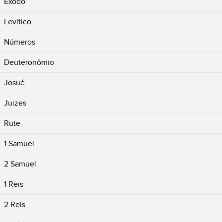
Êxodo
Levítico
Números
Deuteronômio
Josué
Juizes
Rute
1 Samuel
2 Samuel
1 Reis
2 Reis