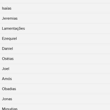
Isaías
Jeremias
Lamentações
Ezequiel
Daniel
Oséias
Joel
Amós
Obadias
Jonas
Miquéias