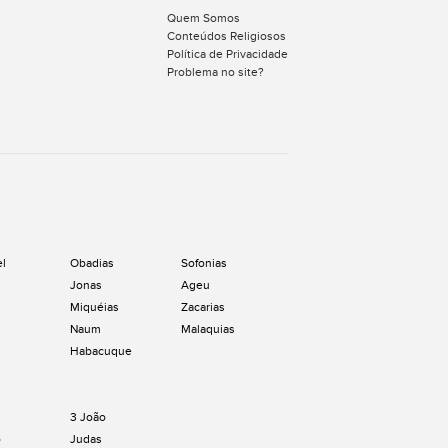
Quem Somos
Conteúdos Religiosos
Política de Privacidade
Problema no site?
el
Obadias
Sofonias
Jonas
Ageu
Miquéias
Zacarias
Naum
Malaquias
Habacuque
3 João
o
Judas