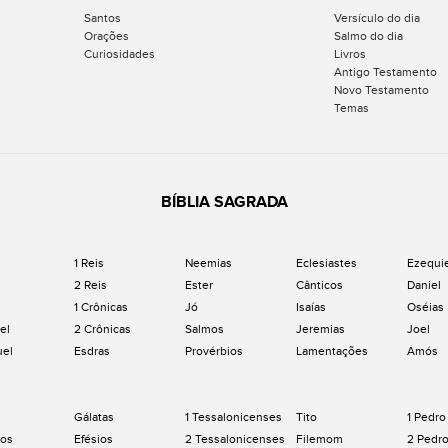
Santos
Versículo do dia
Orações
Salmo do dia
Curiosidades
Livros
Antigo Testamento
Novo Testamento
Temas
BÍBLIA SAGRADA
1 Reis
Neemias
Eclesiastes
Ezequi
2 Reis
Ester
Cânticos
Daniel
1 Crônicas
Jó
Isaías
Oséias
el
2 Crônicas
Salmos
Jeremias
Joel
uel
Esdras
Provérbios
Lamentações
Amós
Gálatas
1 Tessalonicenses
Tito
1 Pedro
os
Efésios
2 Tessalonicenses
Filemom
2 Pedr