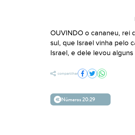
OUVINDO o cananeu, rei d
sul, que Israel vinha pelo
Israel, e dele levou alguns 
compartilhar
Compartilhar no Facebo
Compartilhar no Twit
Compartilhar n
Números 20:29