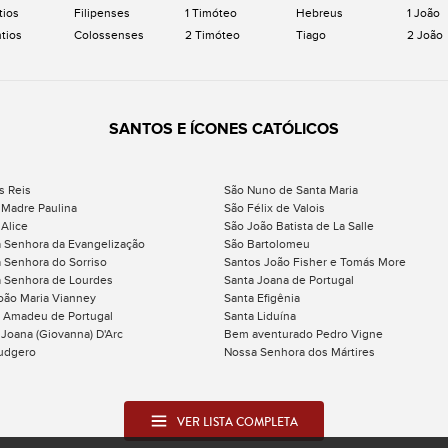
tios
Filipenses
1 Timóteo
Hebreus
1 João
ntios
Colossenses
2 Timóteo
Tiago
2 João
SANTOS E ÍCONES CATÓLICOS
s Reis
São Nuno de Santa Maria
 Madre Paulina
São Félix de Valois
 Alice
São João Batista de La Salle
 Senhora da Evangelização
São Bartolomeu
 Senhora do Sorriso
Santos João Fisher e Tomás More
 Senhora de Lourdes
Santa Joana de Portugal
oão Maria Vianney
Santa Efigênia
 Amadeu de Portugal
Santa Liduína
 Joana (Giovanna) D'Arc
Bem aventurado Pedro Vigne
udgero
Nossa Senhora dos Mártires
VER LISTA COMPLETA