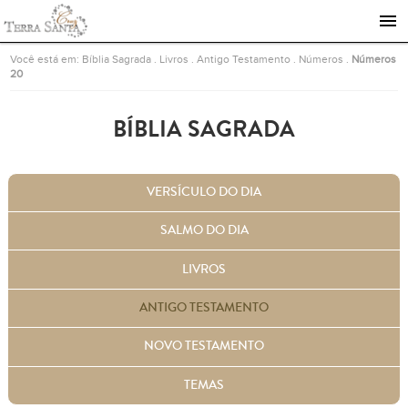
Ir para a página inicial
Você está em:
Bíblia Sagrada
.
Livros
.
Antigo Testamento
.
Números
.
Números
20
BÍBLIA SAGRADA
VERSÍCULO DO DIA
SALMO DO DIA
LIVROS
ANTIGO TESTAMENTO
NOVO TESTAMENTO
TEMAS