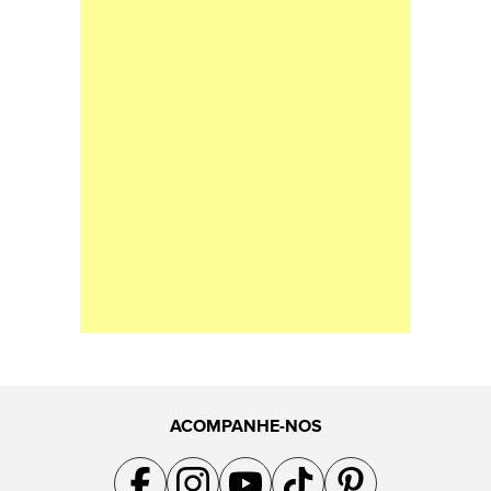
ACOMPANHE-NOS
Acompanhe a gente no Facebook
Acompanhe a gente no Instagram
Acompanhe a gente no YouTube
Acompanhe a gente no TikTok
Acompanhe a gente no Pin