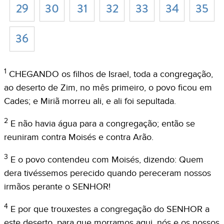
29
30
31
32
33
34
35
36
1
CHEGANDO os filhos de Israel, toda a congregação,
ao deserto de Zim, no mês primeiro, o povo ficou em
Cades; e Miriã morreu ali, e ali foi sepultada.
2
E não havia água para a congregação; então se
reuniram contra Moisés e contra Arão.
3
E o povo contendeu com Moisés, dizendo: Quem
dera tivéssemos perecido quando pereceram nossos
irmãos perante o SENHOR!
4
E por que trouxestes a congregação do SENHOR a
este deserto, para que morramos aqui, nós e os nossos