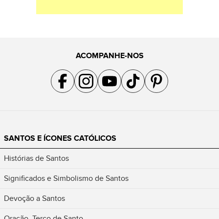
ACOMPANHE-NOS
Acompanhe a gente no Facebook
Acompanhe a gente no Instagram
Acompanhe a gente no YouTube
Acompanhe a gente no TikTok
Acompanhe a gente no Pin
SANTOS E ÍCONES CATÓLICOS
Histórias de Santos
Significados e Simbolismo de Santos
Devoção a Santos
Oração, Terço de Santo