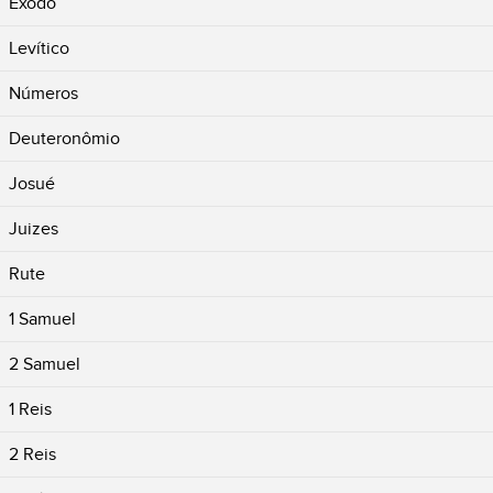
Êxodo
Levítico
Números
Deuteronômio
Josué
Juizes
Rute
1 Samuel
2 Samuel
1 Reis
2 Reis