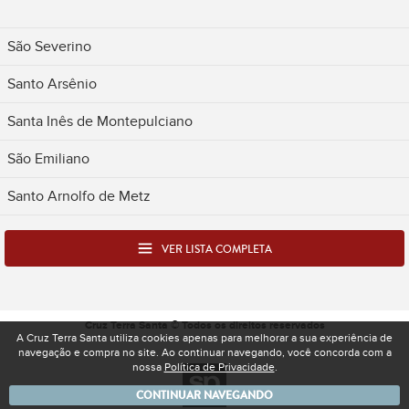
São Severino
Santo Arsênio
Santa Inês de Montepulciano
São Emiliano
Santo Arnolfo de Metz
VER LISTA COMPLETA
Cruz Terra Santa © Todos os direitos reservados
A Cruz Terra Santa utiliza cookies apenas para melhorar a sua experiência de
navegação e compra no site. Ao continuar navegando, você concorda com a
nossa
Política de Privacidade
.
Desenvolvido pela Spacelab - Produtora e Ag
CONTINUAR NAVEGANDO