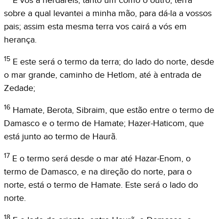
E vós a herdareis, tanto um como o outro; terra
sobre a qual levantei a minha mão, para dá-la a vossos
pais; assim esta mesma terra vos cairá a vós em
herança.
15
E este será o termo da terra; do lado do norte, desde
o mar grande, caminho de Hetlom, até à entrada de
Zedade;
16
Hamate, Berota, Sibraim, que estão entre o termo de
Damasco e o termo de Hamate; Hazer-Haticom, que
está junto ao termo de Haurã.
17
E o termo será desde o mar até Hazar-Enom, o
termo de Damasco, e na direção do norte, para o
norte, está o termo de Hamate. Este será o lado do
norte.
18