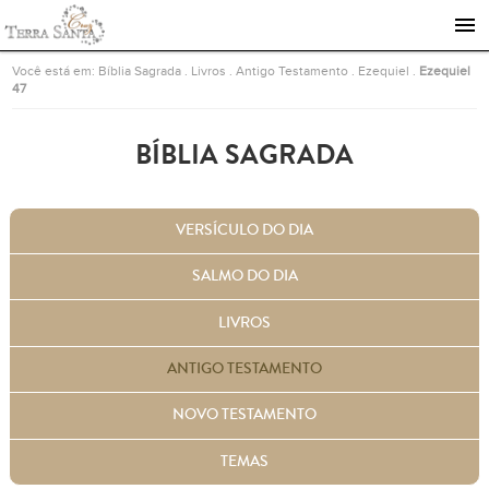
Ir para a página inicial
Você está em:
Bíblia Sagrada
.
Livros
.
Antigo Testamento
.
Ezequiel
.
Ezequiel
47
BÍBLIA SAGRADA
VERSÍCULO DO DIA
SALMO DO DIA
LIVROS
ANTIGO TESTAMENTO
NOVO TESTAMENTO
TEMAS