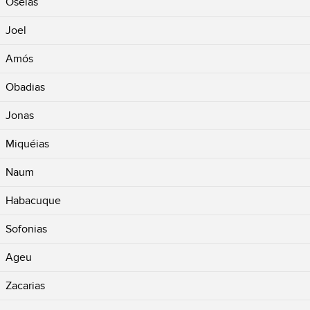
Oséias
Joel
Amós
Obadias
Jonas
Miquéias
Naum
Habacuque
Sofonias
Ageu
Zacarias