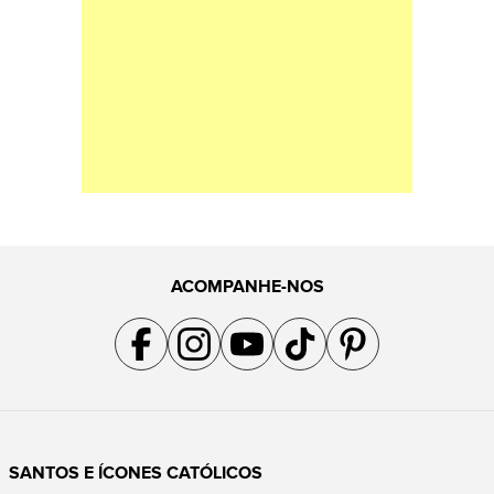
ACOMPANHE-NOS
Acompanhe a gente no Facebook
Acompanhe a gente no Instagram
Acompanhe a gente no YouTube
Acompanhe a gente no TikTok
Acompanhe a gente no Pin
SANTOS E ÍCONES CATÓLICOS