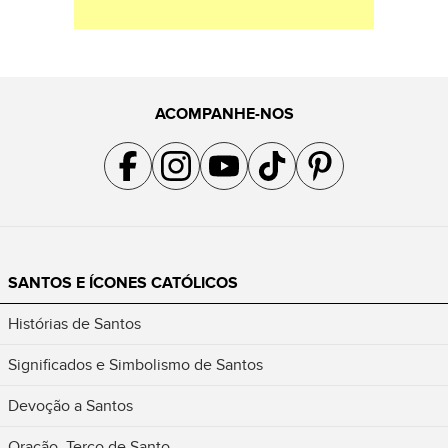
ACOMPANHE-NOS
Acompanhe a gente no Facebook
Acompanhe a gente no Instagram
Acompanhe a gente no YouTube
Acompanhe a gente no TikTok
Acompanhe a gente no Pin
SANTOS E ÍCONES CATÓLICOS
Histórias de Santos
Significados e Simbolismo de Santos
Devoção a Santos
Oração, Terço de Santo