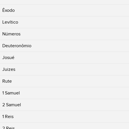
Êxodo
Levítico
Números
Deuteronômio
Josué
Juizes
Rute
1 Samuel
2 Samuel
1 Reis
2 Reis