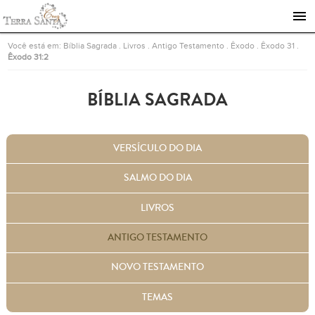
Ir para a página inicial
Você está em:
Bíblia Sagrada
.
Livros
.
Antigo Testamento
.
Êxodo
.
Êxodo 31
.
Êxodo 31:2
BÍBLIA SAGRADA
VERSÍCULO DO DIA
SALMO DO DIA
LIVROS
ANTIGO TESTAMENTO
NOVO TESTAMENTO
TEMAS