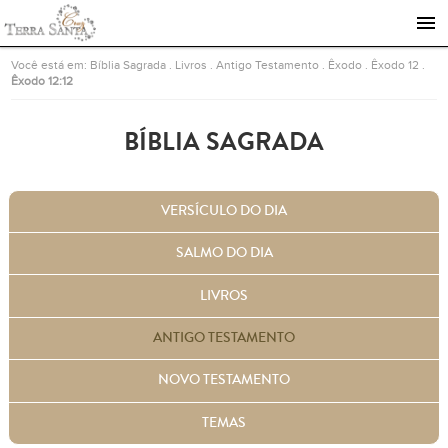
Ir para a página inicial
Você está em:
Bíblia Sagrada
.
Livros
.
Antigo Testamento
.
Êxodo
.
Êxodo 12
.
Êxodo 12:12
BÍBLIA SAGRADA
VERSÍCULO DO DIA
SALMO DO DIA
LIVROS
ANTIGO TESTAMENTO
NOVO TESTAMENTO
TEMAS