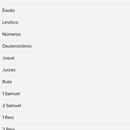
Êxodo
Levítico
Números
Deuteronômio
Josué
Juizes
Rute
1 Samuel
2 Samuel
1 Reis
2 Reis