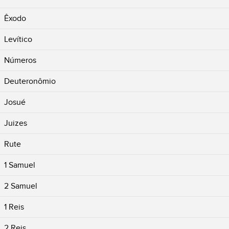
Êxodo
Levítico
Números
Deuteronômio
Josué
Juizes
Rute
1 Samuel
2 Samuel
1 Reis
2 Reis