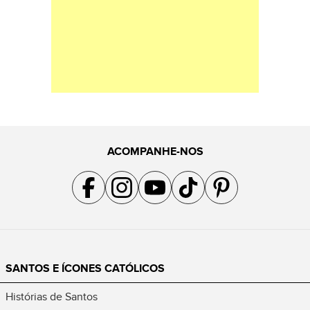
ACOMPANHE-NOS
Acompanhe a gente no Facebook
Acompanhe a gente no Instagram
Acompanhe a gente no YouTube
Acompanhe a gente no TikTok
Acompanhe a gente no Pin
SANTOS E ÍCONES CATÓLICOS
Histórias de Santos