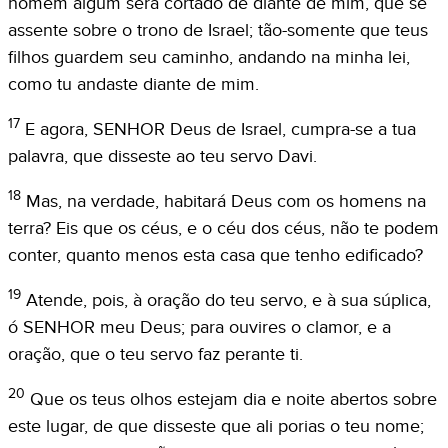
homem algum será cortado de diante de mim, que se
assente sobre o trono de Israel; tão-somente que teus
filhos guardem seu caminho, andando na minha lei,
como tu andaste diante de mim.
17
E agora, SENHOR Deus de Israel, cumpra-se a tua
palavra, que disseste ao teu servo Davi.
18
Mas, na verdade, habitará Deus com os homens na
terra? Eis que os céus, e o céu dos céus, não te podem
conter, quanto menos esta casa que tenho edificado?
19
Atende, pois, à oração do teu servo, e à sua súplica,
ó SENHOR meu Deus; para ouvires o clamor, e a
oração, que o teu servo faz perante ti.
20
Que os teus olhos estejam dia e noite abertos sobre
este lugar, de que disseste que ali porias o teu nome;