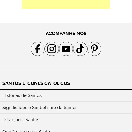
ACOMPANHE-NOS
Acompanhe a gente no Facebook
Acompanhe a gente no Instagram
Acompanhe a gente no YouTube
Acompanhe a gente no TikTok
Acompanhe a gente no Pin
SANTOS E ÍCONES CATÓLICOS
Histórias de Santos
Significados e Simbolismo de Santos
Devoção a Santos
Oração, Terço de Santo