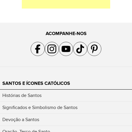
ACOMPANHE-NOS
Acompanhe a gente no Facebook
Acompanhe a gente no Instagram
Acompanhe a gente no YouTube
Acompanhe a gente no TikTok
Acompanhe a gente no Pin
SANTOS E ÍCONES CATÓLICOS
Histórias de Santos
Significados e Simbolismo de Santos
Devoção a Santos
Oração, Terço de Santo