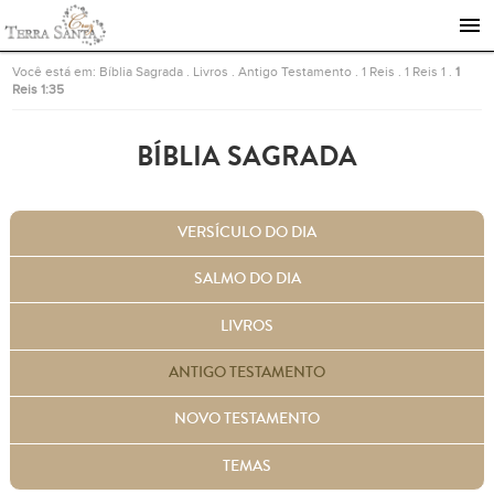
Ir para a página inicial
Você está em:
Bíblia Sagrada
.
Livros
.
Antigo Testamento
.
1 Reis
.
1 Reis 1
.
1
Reis 1:35
BÍBLIA SAGRADA
VERSÍCULO DO DIA
SALMO DO DIA
LIVROS
ANTIGO TESTAMENTO
NOVO TESTAMENTO
TEMAS