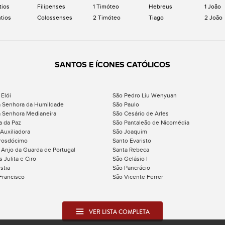
tios
Filipenses
1 Timóteo
Hebreus
1 João
ntios
Colossenses
2 Timóteo
Tiago
2 João
SANTOS E ÍCONES CATÓLICOS
 Elói
São Pedro Liu Wenyuan
 Senhora da Humildade
São Paulo
 Senhora Medianeira
São Cesário de Arles
a da Paz
São Pantaleão de Nicomédia
 Auxiliadora
São Joaquim
rosdócimo
Santo Evaristo
 Anjo da Guarda de Portugal
Santa Rebeca
 Julita e Ciro
São Gelásio I
stia
São Pancrácio
Francisco
São Vicente Ferrer
VER LISTA COMPLETA