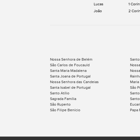
Lucas
1 Corín
João
2 Corí
Nossa Senhora de Belém
Santo
São Carlos de Foucauld
Nossa
Santa Maria Madalena
Nossa
Santa Joana de Portugal
Rainh
Nossa Senhora das Candeias
Maria
Santa Isabel de Portugal
São P
Santo Atílio
Santo
Sagrada Família
Santos
São Ruperto
Eucari
São Filipe Benício
Papa 