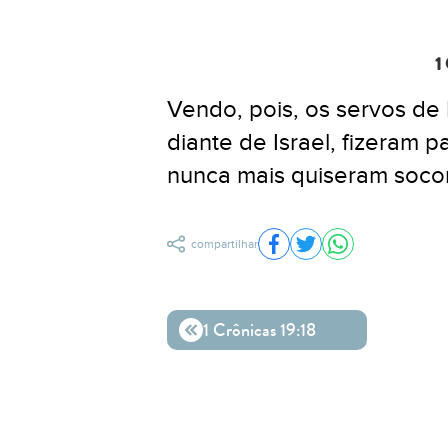
1
Vendo, pois, os servos de
diante de Israel, fizeram p
nunca mais quiseram socor
compartilhar
Compartilhar no Facebo
Compartilhar no Twit
Compartilhar n
1 Crônicas 19:18