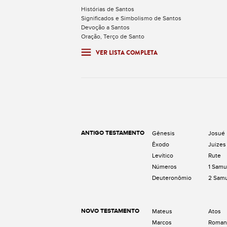
Histórias de Santos
Significados e Simbolismo de Santos
Devoção a Santos
Oração, Terço de Santo
VER LISTA COMPLETA
ANTIGO TESTAMENTO
Gênesis
Josué
Êxodo
Juizes
Levítico
Rute
Números
1 Samu
Deuteronômio
2 Sam
NOVO TESTAMENTO
Mateus
Atos
Marcos
Roman