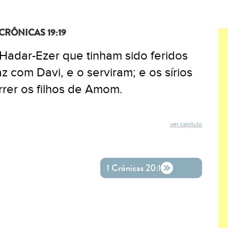
 CRÔNICAS 19:19
 Hadar-Ezer que tinham sido feridos
az com Davi, e o serviram; e os sírios
rer os filhos de Amom.
ver capítulo
ok
ter
o WhatsApp
1 Crônicas 20:1