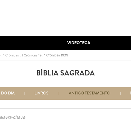
VIDEOTECA
o
.
1 Crônicas
.
1 Crônicas 19
.
1 Crônicas 19:19
BÍBLIA SAGRADA
 DO DIA
LIVROS
ANTIGO TESTAMENTO