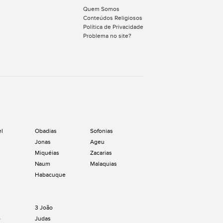
Quem Somos
Conteúdos Religiosos
Política de Privacidade
Problema no site?
el
Obadias
Sofonias
Jonas
Ageu
Miquéias
Zacarias
Naum
Malaquias
Habacuque
3 João
o
Judas