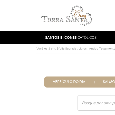
Ir para a página inicial
SANTOS E ÍCONES
CATÓLICOS
Você está em:
Bíblia Sagrada
.
Livros
.
Antigo Testament
VERSÍCULO DO DIA
SALMO