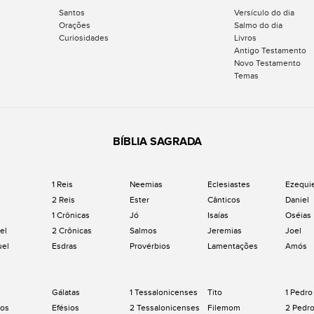
Santos
Versículo do dia
Orações
Salmo do dia
Curiosidades
Livros
Antigo Testamento
Novo Testamento
Temas
BÍBLIA SAGRADA
1 Reis
Neemias
Eclesiastes
Ezequi
2 Reis
Ester
Cânticos
Daniel
1 Crônicas
Jó
Isaías
Oséias
el
2 Crônicas
Salmos
Jeremias
Joel
uel
Esdras
Provérbios
Lamentações
Amós
Gálatas
1 Tessalonicenses
Tito
1 Pedro
os
Efésios
2 Tessalonicenses
Filemom
2 Pedr