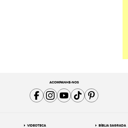
ACOMPANHE-NOS
Acompanhe a gente no Facebook
Acompanhe a gente no Instagram
Acompanhe a gente no YouTube
Acompanhe a gente no TikTok
Acompanhe a gente no Pin
VIDEOTECA
BÍBLIA SAGRADA