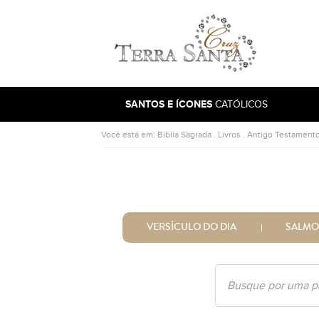
Ir para a página inicial
SANTOS E ÍCONES
CATÓLICOS
Você está em:
Bíblia Sagrada
.
Livros
.
Antigo Testament
VERSÍCULO DO DIA
SALMO