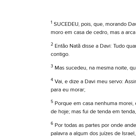
1
SUCEDEU, pois, que, morando Davi 
moro em casa de cedro, mas a arca
2
Então Natã disse a Davi: Tudo qua
contigo.
3
Mas sucedeu, na mesma noite, que
4
Vai, e dize a Davi meu servo: As
para eu morar;
5
Porque em casa nenhuma morei, des
de hoje; mas fui de tenda em tenda
6
Por todas as partes por onde andei
palavra a algum dos juízes de Isra