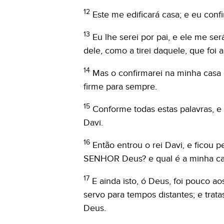
12
Este me edificará casa; e eu conf
13
Eu lhe serei por pai, e ele me ser
dele, como a tirei daquele, que foi a
14
Mas o confirmarei na minha casa 
firme para sempre.
15
Conforme todas estas palavras, e 
Davi.
16
Então entrou o rei Davi, e ficou
SENHOR Deus? e qual é a minha cas
17
E ainda isto, ó Deus, foi pouco ao
servo para tempos distantes; e tr
Deus.