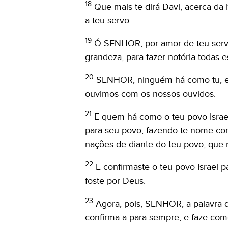
18
Que mais te dirá Davi, acerca da
a teu servo.
19
Ó SENHOR, por amor de teu servo,
grandeza, para fazer notória todas e
20
SENHOR, ninguém há como tu, e 
ouvimos com os nossos ouvidos.
21
E quem há como o teu povo Israel
para seu povo, fazendo-te nome co
nações de diante do teu povo, que r
22
E confirmaste o teu povo Israel 
foste por Deus.
23
Agora, pois, SENHOR, a palavra q
confirma-a para sempre; e faze como