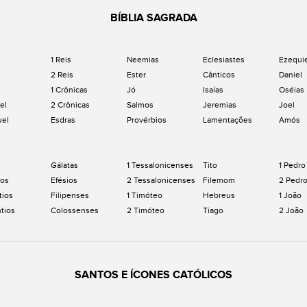
BÍBLIA SAGRADA
1 Reis
Neemias
Eclesiastes
Ezequi
2 Reis
Ester
Cânticos
Daniel
1 Crônicas
Jó
Isaías
Oséias
el
2 Crônicas
Salmos
Jeremias
Joel
uel
Esdras
Provérbios
Lamentações
Amós
Gálatas
1 Tessalonicenses
Tito
1 Pedro
os
Efésios
2 Tessalonicenses
Filemom
2 Pedr
tios
Filipenses
1 Timóteo
Hebreus
1 João
ntios
Colossenses
2 Timóteo
Tiago
2 João
SANTOS E ÍCONES CATÓLICOS