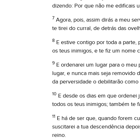
dizendo: Por que não me edificais 
7
Agora, pois, assim dirás a meu se
te tirei do curral, de detrás das ov
8
E estive contigo por toda a parte, 
os teus inimigos, e te fiz um nome
9
E ordenarei um lugar para o meu po
lugar, e nunca mais seja removido d
da perversidade o debilitarão como 
10
E desde os dias em que ordenei j
todos os teus inimigos; também te 
11
E há de ser que, quando forem cump
suscitarei a tua descendência depois
reino.