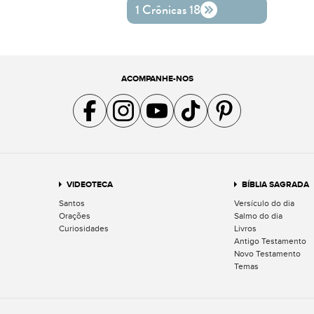
1 Crônicas 18
ACOMPANHE-NOS
Acompanhe a gente no Facebook
Acompanhe a gente no Instagram
Acompanhe a gente no YouTube
Acompanhe a gente no TikTok
Acompanhe a gente no Pin
VIDEOTECA
BÍBLIA SAGRADA
Santos
Versículo do dia
Orações
Salmo do dia
Curiosidades
Livros
Antigo Testamento
Novo Testamento
Temas