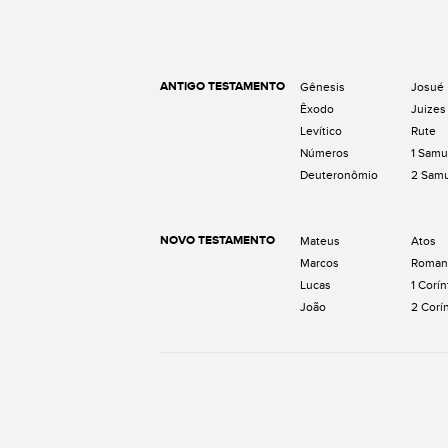
ANTIGO TESTAMENTO
Gênesis
Josué
Êxodo
Juizes
Levítico
Rute
Números
1 Samu
Deuteronômio
2 Sam
NOVO TESTAMENTO
Mateus
Atos
Marcos
Roman
Lucas
1 Corín
João
2 Corí