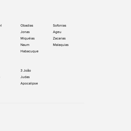
el
Obadias
Sofonias
Jonas
Ageu
Miquéias
Zacarias
Naum
Malaquias
Habacuque
3 João
o
Judas
Apocalipse