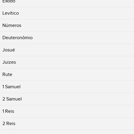
Êxodo
Levítico
Números
Deuteronômio
Josué
Juizes
Rute
1 Samuel
2 Samuel
1 Reis
2 Reis