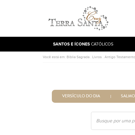
Ir para a página inicial
SANTOS E ÍCONES
CATÓLICOS
Você está em:
Bíblia Sagrada
.
Livros
.
Antigo Testament
VERSÍCULO DO DIA
SALMO