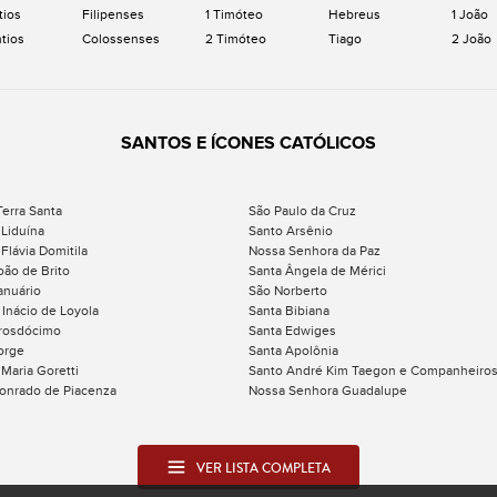
tios
Filipenses
1 Timóteo
Hebreus
1 João
ntios
Colossenses
2 Timóteo
Tiago
2 João
SANTOS E ÍCONES CATÓLICOS
Terra Santa
São Paulo da Cruz
 Liduína
Santo Arsênio
Flávia Domitila
Nossa Senhora da Paz
oão de Brito
Santa Ângela de Mérici
anuário
São Norberto
 Inácio de Loyola
Santa Bibiana
rosdócimo
Santa Edwiges
orge
Santa Apolônia
 Maria Goretti
Santo André Kim Taegon e Companheiro
onrado de Piacenza
Nossa Senhora Guadalupe
VER LISTA COMPLETA