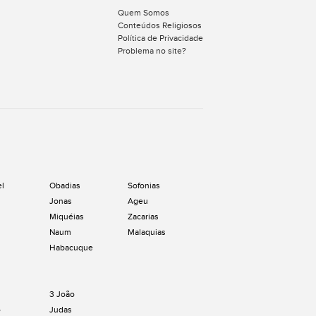
Quem Somos
Conteúdos Religiosos
Política de Privacidade
Problema no site?
el
Obadias
Sofonias
Jonas
Ageu
Miquéias
Zacarias
Naum
Malaquias
Habacuque
3 João
o
Judas