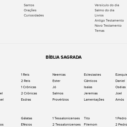
Santos
Versículo do dia
Orações
Salmo do dia
Curiosidades
Livros
Antigo Testamento
Novo Testamento
Temas
BÍBLIA SAGRADA
1 Reis
Neemias
Eclesiastes
Ezequi
2 Reis
Ester
Cânticos
Daniel
1 Crônicas
Jó
Isaías
Oséias
el
2 Crônicas
Salmos
Jeremias
Joel
uel
Esdras
Provérbios
Lamentações
Amós
Gálatas
1 Tessalonicenses
Tito
1 Pedro
os
Efésios
2 Tessalonicenses
Filemom
2 Pedr