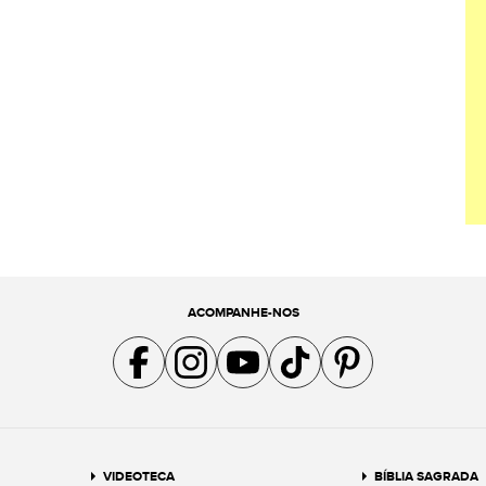
ACOMPANHE-NOS
Acompanhe a gente no Facebook
Acompanhe a gente no Instagram
Acompanhe a gente no YouTube
Acompanhe a gente no TikTok
Acompanhe a gente no Pin
VIDEOTECA
BÍBLIA SAGRADA