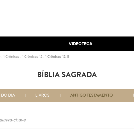
VIDEOTECA
o
.
1 Crônicas
.
1 Crônicas 12
.
1 Crônicas 12:11
BÍBLIA SAGRADA
 DO DIA
LIVROS
ANTIGO TESTAMENTO