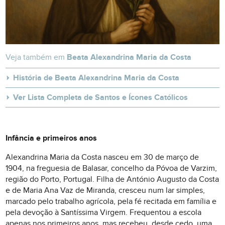
Veja também em
Beata Alexandrina Maria da Costa
História de Beata Alexandrina Maria da Costa
Ver Lista Completa de Santos e Ícones Católicos
Infância e primeiros anos
Alexandrina Maria da Costa nasceu em 30 de março de
1904, na freguesia de Balasar, concelho da Póvoa de Varzim,
região do Porto, Portugal. Filha de António Augusto da Costa
e de Maria Ana Vaz de Miranda, cresceu num lar simples,
marcado pelo trabalho agrícola, pela fé recitada em família e
pela devoção à Santíssima Virgem. Frequentou a escola
apenas nos primeiros anos, mas recebeu, desde cedo, uma