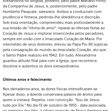
Alexandrina foi dirigida, primeiro, pelo padre Mariano Pinho,
da Companhia de Jesus, e, posteriormente, pelo padre
Humberto Pasquale, salesiano. Ambos a conduziram com
prudência e firmeza, pedindo-lhe obediência e discrição.
Sob essa orientação, compreendeu mais profundamente a
sua missão de "vítima de amor": reparar as ofensas feitas ao
Coração de Jesus e implorar misericórdia pelos pecadores,
sempre em união com o Imaculado Coração de Maria. Por
intermédio de seus diretores, elevou ao Papa Pio XII súplicas
pela consagração do mundo ao Imaculado Coração, ato que
o Santo Padre realizou em 1942. Em tudo, Alexandrina
guardou atitude filial para com a Igreja, que reconhece,
discerne e autentica os dons extraordinários.
Últimos anos e falecimento
Nos derradeiros anos, as dores físicas intensificaram-se.
Apesar disso, a doente conservava palavra de ânimo para
quem a visitava. Repetia, com convicção: "Sou de Jesus;
tudo por Ele." No dia 13 de outubro de 1955 - data associada,
na memória dos fiéis, à última aparição de Nossa Senhora em