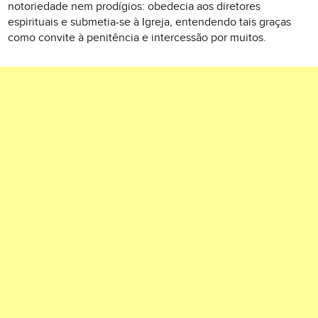
notoriedade nem prodígios: obedecia aos diretores
espirituais e submetia-se à Igreja, entendendo tais graças
como convite à penitência e intercessão por muitos.