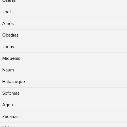
Oséias
Joel
Amós
Obadias
Jonas
Miquéias
Naum
Habacuque
Sofonias
Ageu
Zacarias