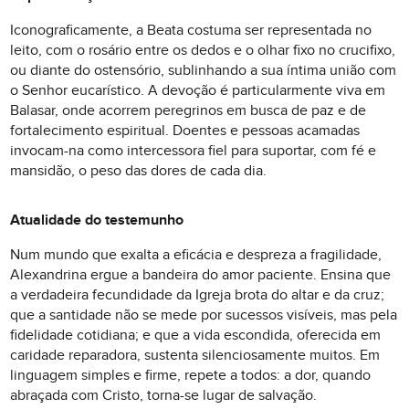
Iconograficamente, a Beata costuma ser representada no
leito, com o rosário entre os dedos e o olhar fixo no crucifixo,
ou diante do ostensório, sublinhando a sua íntima união com
o Senhor eucarístico. A devoção é particularmente viva em
Balasar, onde acorrem peregrinos em busca de paz e de
fortalecimento espiritual. Doentes e pessoas acamadas
invocam-na como intercessora fiel para suportar, com fé e
mansidão, o peso das dores de cada dia.
Atualidade do testemunho
Num mundo que exalta a eficácia e despreza a fragilidade,
Alexandrina ergue a bandeira do amor paciente. Ensina que
a verdadeira fecundidade da Igreja brota do altar e da cruz;
que a santidade não se mede por sucessos visíveis, mas pela
fidelidade cotidiana; e que a vida escondida, oferecida em
caridade reparadora, sustenta silenciosamente muitos. Em
linguagem simples e firme, repete a todos: a dor, quando
abraçada com Cristo, torna-se lugar de salvação.