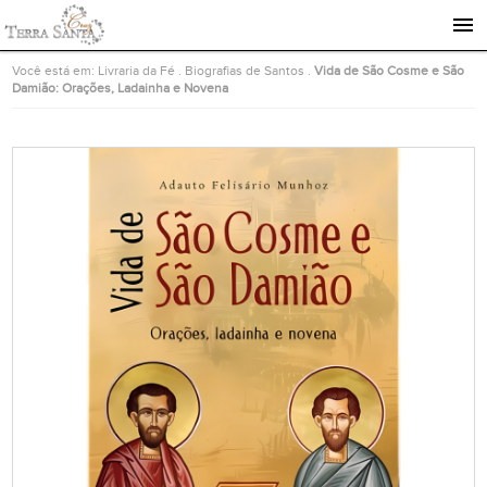
Ir para a página inicial
Você está em:
Livraria da Fé
.
Biografias de Santos
.
Vida de São Cosme e São
Damião: Orações, Ladainha e Novena