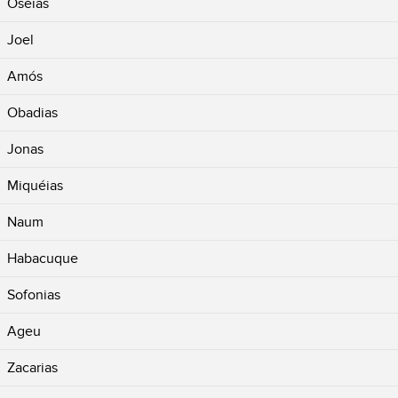
Oséias
Joel
Amós
Obadias
Jonas
Miquéias
Naum
Habacuque
Sofonias
Ageu
Zacarias