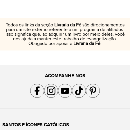
Todos os links da seção
Livraria da Fé
são direcionamentos
para um site externo referente a um programa de afiliados.
Isso significa que, ao adquirir um livro por meio deles, você
nos ajuda a manter este trabalho de evangelização.
Obrigado por apoiar a
Livraria da Fé
!
ACOMPANHE-NOS
Acompanhe a gente no Facebook
Acompanhe a gente no Instagram
Acompanhe a gente no YouTube
Acompanhe a gente no TikTok
Acompanhe a gente no Pin
SANTOS E ÍCONES CATÓLICOS