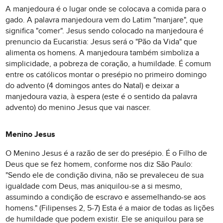
A manjedoura é o lugar onde se colocava a comida para o
gado. A palavra manjedoura vem do Latim "manjare", que
significa "comer". Jesus sendo colocado na manjedoura é
prenuncio da Eucaristia: Jesus será o "Pão da Vida" que
alimenta os homens. A manjedoura também simboliza a
simplicidade, a pobreza de coração, a humildade. É comum
entre os católicos montar o presépio no primeiro domingo
do advento (4 domingos antes do Natal) e deixar a
manjedoura vazia, à espera (este é o sentido da palavra
advento) do menino Jesus que vai nascer.
Menino Jesus
O Menino Jesus é a razão de ser do presépio. É o Filho de
Deus que se fez homem, conforme nos diz São Paulo:
"Sendo ele de condição divina, não se prevaleceu de sua
igualdade com Deus, mas aniquilou-se a si mesmo,
assumindo a condição de escravo e assemelhando-se aos
homens." (Filipenses 2, 5-7) Esta é a maior de todas as lições
de humildade que podem existir. Ele se aniquilou para se