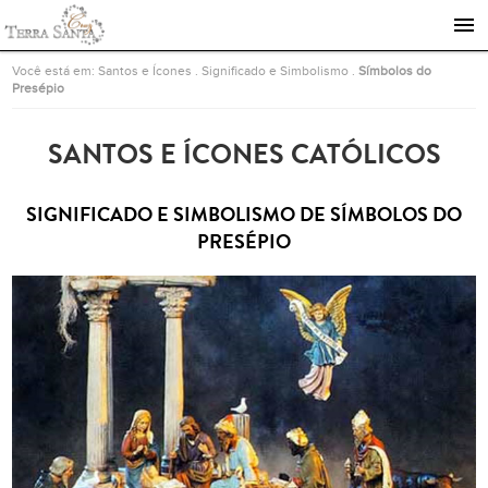
Ir para a página inicial
Você está em:
Santos e Ícones
.
Significado e Simbolismo
.
Símbolos do
Presépio
SANTOS E ÍCONES CATÓLICOS
SIGNIFICADO E SIMBOLISMO DE SÍMBOLOS DO
PRESÉPIO