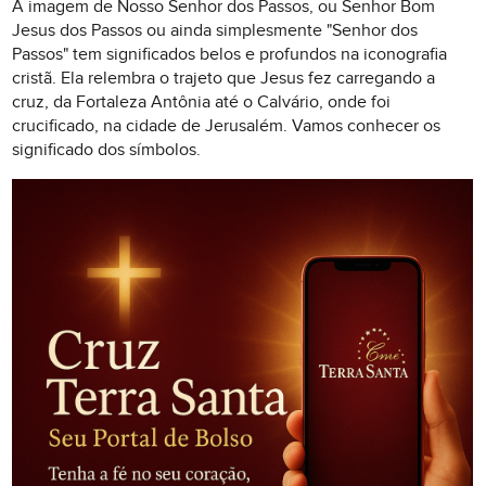
A imagem de Nosso Senhor dos Passos, ou Senhor Bom
Jesus dos Passos ou ainda simplesmente "Senhor dos
Passos" tem significados belos e profundos na iconografia
cristã. Ela relembra o trajeto que Jesus fez carregando a
cruz, da Fortaleza Antônia até o Calvário, onde foi
crucificado, na cidade de Jerusalém. Vamos conhecer os
significado dos símbolos.