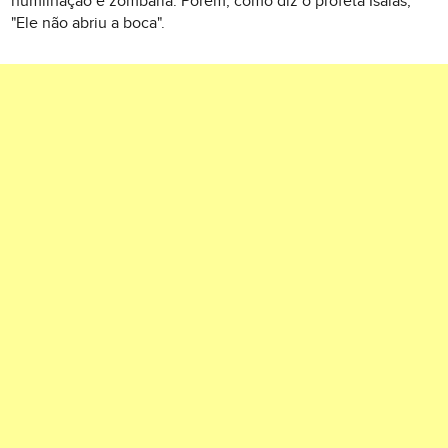
humilhação e zombaria. Porém, como diz o profeta Isaías,
"Ele não abriu a boca".