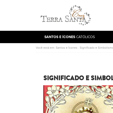
Ir para a página inicial
SANTOS E ÍCONES
CATÓLICOS
Você está em:
Santos e Ícones
.
Significado e Simbolism
SIGNIFICADO E SIMBO