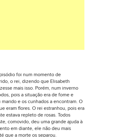
 episódio foi num momento de
do, o rei, dizendo que Elisabeth
izesse mais isso. Porém, num inverno
dos, pois a situação era de fome e
u marido e os cunhados a encontram. O
 eram flores. O rei estranhou, pois era
te estava repleto de rosas. Todos
este, comovido, deu uma grande ajuda à
mento em diante, ele não deu mais
até que a morte os separou.