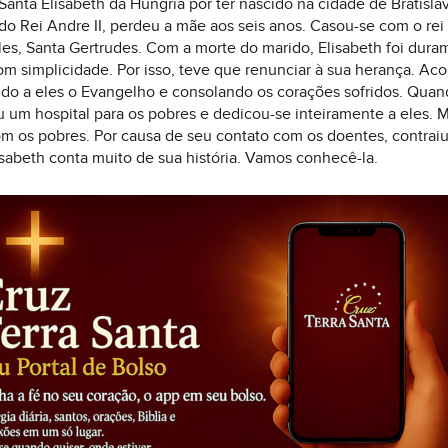
ta Elisabeth da Hungria por ter nascido na cidade de Bratislava
a do Rei Andre II, perdeu a mãe aos seis anos. Casou-se com o r
eles, Santa Gertrudes. Com a morte do marido, Elisabeth foi dura
om simplicidade. Por isso, teve que renunciar à sua herança. A
do a eles o Evangelho e consolando os corações sofridos. Quando
iu um hospital para os pobres e dedicou-se inteiramente a eles.
m os pobres. Por causa de seu contato com os doentes, contra
sabeth conta muito de sua história. Vamos conhecê-la.