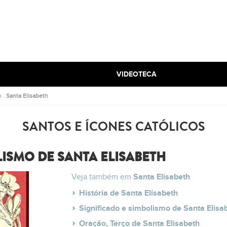
VIDEOTECA
o
.
Santa Elisabeth
SANTOS E ÍCONES CATÓLICOS
LISMO DE SANTA ELISABETH
Veja também em
Santa Elisabeth
História de Santa Elisabeth
Significado e simbolismo de Santa Elisa
Oração, Terço de Santa Elisabeth