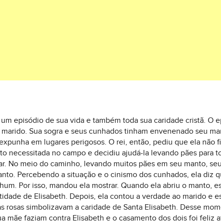
m um episódio de sua vida e também toda sua caridade cristã. O
u marido. Sua sogra e seus cunhados tinham envenenado seu mari
expunha em lugares perigosos. O rei, então, pediu que ela não f
ito necessitada no campo e decidiu ajudá-la levando pães para to
erar. No meio do caminho, levando muitos pães em seu manto, se
nto. Percebendo a situação e o cinismo dos cunhados, ela diz que
hum. Por isso, mandou ela mostrar. Quando ela abriu o manto, es
idade de Elisabeth. Depois, ela contou a verdade ao marido e 
as rosas simbolizavam a caridade de Santa Elisabeth. Desse mo
ua mãe faziam contra Elisabeth e o casamento dos dois foi feliz 