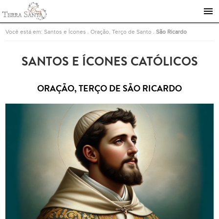
Ir para a página inicial
Você está em:
Santos e Ícones
.
Oração, Terço de Santo
.
São Ricardo
SANTOS E ÍCONES CATÓLICOS
ORAÇÃO, TERÇO DE SÃO RICARDO