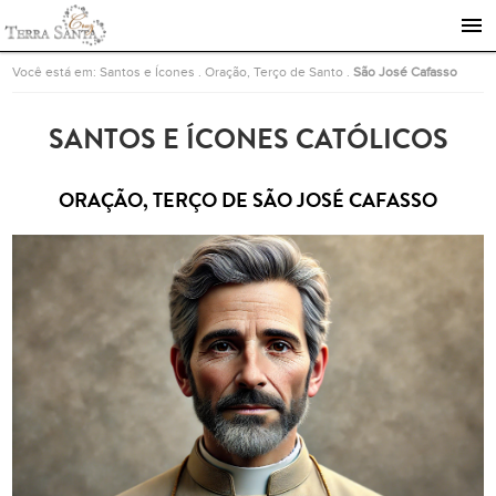
Ir para a página inicial
Você está em:
Santos e Ícones
.
Oração, Terço de Santo
.
São José Cafasso
SANTOS E ÍCONES CATÓLICOS
ORAÇÃO, TERÇO DE SÃO JOSÉ CAFASSO