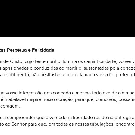
tas Perpétua e Felicidade
es de Cristo, cujo testemunho ilumina os caminhos da fé, volvei
 aprisionadas e conduzidas ao martírio, sustentadas pela certez
ao sofrimento, não hesitastes em proclamar a vossa fé, preferind
que vossa intercessão nos conceda a mesma fortaleza de alma par
é inabalável inspire nosso coração, para que, como vós, possam
 coragem.
os a compreender que a verdadeira liberdade reside na entrega a
unto ao Senhor para que, em todas as nossas tribulações, encont