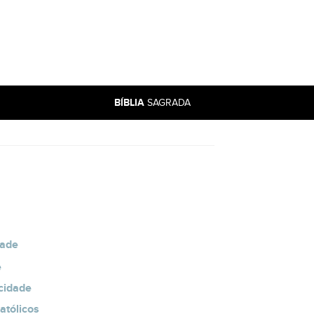
BÍBLIA
SAGRADA
dade
e
cidade
atólicos