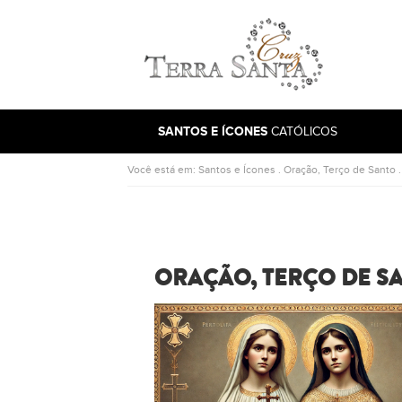
Ir para a página inicial
SANTOS E ÍCONES
CATÓLICOS
Você está em:
Santos e Ícones
.
Oração, Terço de Santo
ORAÇÃO, TERÇO DE SA