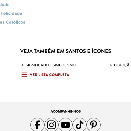
idade
 Felicidade
es Católicos
VEJA TAMBÉM EM SANTOS E ÍCONES
SIGNIFICADO E SIMBOLISMO
DEVOÇÃO
VER LISTA COMPLETA
ACOMPANHE-NOS
Acompanhe a gente no Facebook
Acompanhe a gente no Instagram
Acompanhe a gente no YouTube
Acompanhe a gente no TikTok
Acompanhe a gente no Pin