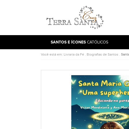
Ir para a página inicial
SANTOS E ÍCONES
CATÓLICOS
Você está em:
Livraria da Fé
.
Biografias de Santos
.
Santa