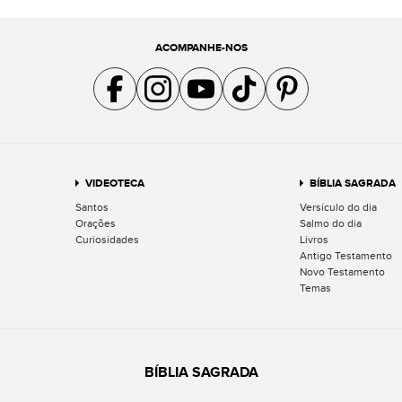
ACOMPANHE-NOS
Acompanhe a gente no Facebook
Acompanhe a gente no Instagram
Acompanhe a gente no YouTube
Acompanhe a gente no TikTok
Acompanhe a gente no Pin
VIDEOTECA
BÍBLIA SAGRADA
Santos
Versículo do dia
Orações
Salmo do dia
Curiosidades
Livros
Antigo Testamento
Novo Testamento
Temas
BÍBLIA SAGRADA