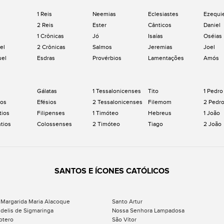
1 Reis
Neemias
Eclesiastes
Ezequi
2 Reis
Ester
Cânticos
Daniel
1 Crônicas
Jó
Isaías
Oséias
el
2 Crônicas
Salmos
Jeremias
Joel
uel
Esdras
Provérbios
Lamentações
Amós
Gálatas
1 Tessalonicenses
Tito
1 Pedro
os
Efésios
2 Tessalonicenses
Filemom
2 Pedr
tios
Filipenses
1 Timóteo
Hebreus
1 João
ntios
Colossenses
2 Timóteo
Tiago
2 João
SANTOS E ÍCONES CATÓLICOS
 Margarida Maria Alacoque
Santo Artur
idelis de Sigmaringa
Nossa Senhora Lampadosa
otero
São Vítor