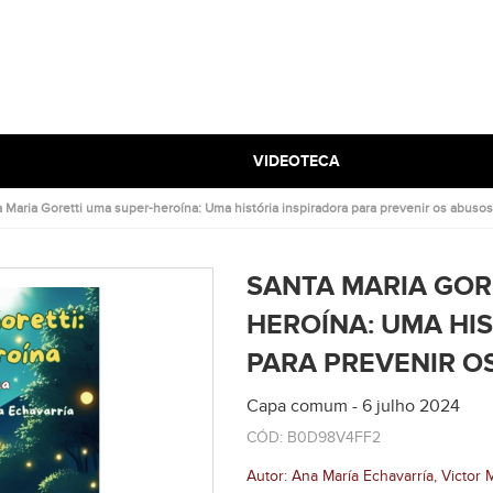
VIDEOTECA
 Maria Goretti uma super-heroína: Uma história inspiradora para prevenir os abuso
SANTA MARIA GOR
HEROÍNA: UMA HI
PARA PREVENIR O
Capa comum - 6 julho 2024
CÓD: B0D98V4FF2
Autor: Ana María Echavarría, Victor