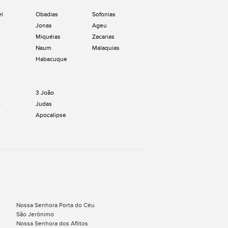
el
Obadias
Sofonias
Jonas
Ageu
Miquéias
Zacarias
Naum
Malaquias
Habacuque
3 João
o
Judas
Apocalipse
Nossa Senhora Porta do Céu
São Jerônimo
Nossa Senhora dos Aflitos