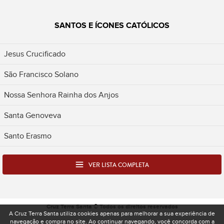
SANTOS E ÍCONES CATÓLICOS
Jesus Crucificado
São Francisco Solano
Nossa Senhora Rainha dos Anjos
Santa Genoveva
Santo Erasmo
VER LISTA COMPLETA
Cruz Terra Santa © Todos os direitos reservados
A Cruz Terra Santa utiliza cookies apenas para melhorar a sua experiência de
navegação e compra no site. Ao continuar navegando, você concorda com a