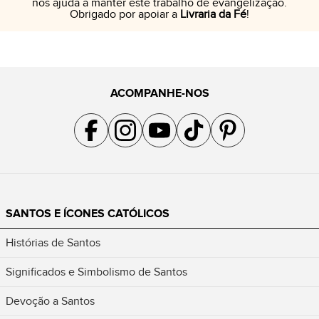
nos ajuda a manter este trabalho de evangelização.
Obrigado por apoiar a
Livraria da Fé
!
ACOMPANHE-NOS
Acompanhe a gente no Facebook
Acompanhe a gente no Instagram
Acompanhe a gente no YouTube
Acompanhe a gente no TikTok
Acompanhe a gente no Pin
SANTOS E ÍCONES CATÓLICOS
Histórias de Santos
Significados e Simbolismo de Santos
Devoção a Santos