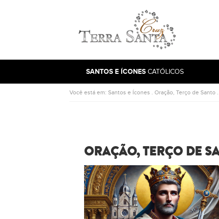
Ir para a página inicial
SANTOS E ÍCONES
CATÓLICOS
Você está em:
Santos e Ícones
.
Oração, Terço de Santo
ORAÇÃO, TERÇO DE S