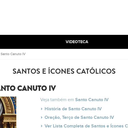
VIDEOTECA
.
Santo Canuto IV
SANTOS E ÍCONES CATÓLICOS
ANTO CANUTO IV
Veja também em
Santo Canuto IV
História de Santo Canuto IV
Oração, Terço de Santo Canuto IV
Ver Lista Completa de Santos e Ícones C