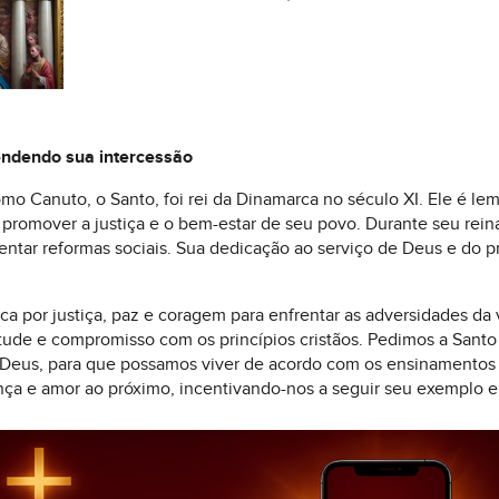
ndendo sua intercessão
o Canuto, o Santo, foi rei da Dinamarca no século XI. Ele é le
a promover a justiça e o bem-estar de seu povo. Durante seu rei
mentar reformas sociais. Sua dedicação ao serviço de Deus e do
a por justiça, paz e coragem para enfrentar as adversidades da v
rtude e compromisso com os princípios cristãos. Pedimos a Sant
a Deus, para que possamos viver de acordo com os ensinamentos d
a e amor ao próximo, incentivando-nos a seguir seu exemplo em 