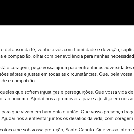
o e defensor da fé, venho a vós com humildade e devoção, supli
ça e compaixão, olhai com benevolência para minhas necessida
stã e coragem, peço vossa ajuda para enfrentar as adversidades 
ões sábias e justas em todas as circunstâncias. Que, pela vossa 
dade e compaixão.
queles que sofrem injustiças e perseguições. Que vossa vida de se
r ao próximo. Ajudai-nos a promover a paz e a justiça em nos
s, para que vivam em harmonia e união. Que vossa presença traga
 Ajudai-nos a enfrentar juntos os desafios da vida, com coragem 
coloco-me sob vossa proteção, Santo Canuto. Que vossa interc