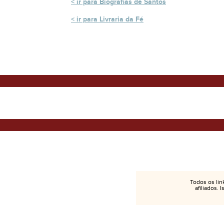
ir para Biografias de Santos
ir para Livraria da Fé
Todos os lin
afiliados. 