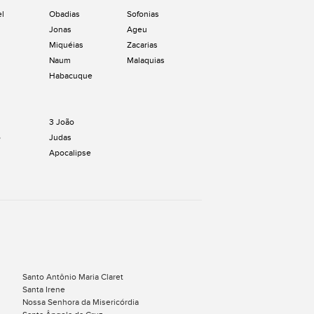
el
Obadias
Sofonias
Jonas
Ageu
Miquéias
Zacarias
Naum
Malaquias
Habacuque
3 João
o
Judas
Apocalipse
Santo Antônio Maria Claret
Santa Irene
Nossa Senhora da Misericórdia