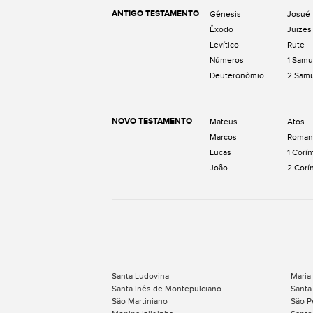
ANTIGO TESTAMENTO
Gênesis
Josué
Êxodo
Juizes
Levítico
Rute
Números
1 Samu
Deuteronômio
2 Sam
NOVO TESTAMENTO
Mateus
Atos
Marcos
Roman
Lucas
1 Corín
João
2 Corí
Santa Ludovina
Maria
Santa Inês de Montepulciano
Santa 
São Martiniano
São P