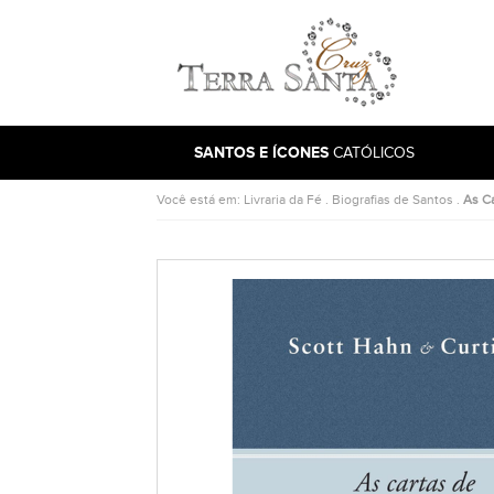
Ir para a página inicial
SANTOS E ÍCONES
CATÓLICOS
Você está em:
Livraria da Fé
.
Biografias de Santos
.
As C