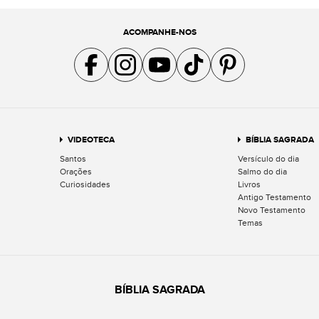
ACOMPANHE-NOS
Acompanhe a gente no Facebook
Acompanhe a gente no Instagram
Acompanhe a gente no YouTube
Acompanhe a gente no TikTok
Acompanhe a gente no Pin
VIDEOTECA
BÍBLIA SAGRADA
Santos
Versículo do dia
Orações
Salmo do dia
Curiosidades
Livros
Antigo Testamento
Novo Testamento
Temas
BÍBLIA SAGRADA