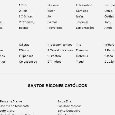
1 Reis
Neemias
Eclesiastes
Ezequi
2 Reis
Ester
Cânticos
Daniel
1 Crônicas
Jó
Isaías
Oséias
el
2 Crônicas
Salmos
Jeremias
Joel
uel
Esdras
Provérbios
Lamentações
Amós
Gálatas
1 Tessalonicenses
Tito
1 Pedro
os
Efésios
2 Tessalonicenses
Filemom
2 Pedr
tios
Filipenses
1 Timóteo
Hebreus
1 João
ntios
Colossenses
2 Timóteo
Tiago
2 João
SANTOS E ÍCONES CATÓLICOS
 Passa na Frente
Santa Zita
Jacinta de Mariscotti
São José Moscati
edro Claver
Santa Genoveva