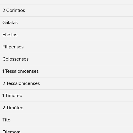
2 Coríntios
Gálatas
Efésios
Filipenses
Colossenses
1 Tessalonicenses
2 Tessalonicenses
1 Timóteo
2 Timóteo
Tito
Filemom