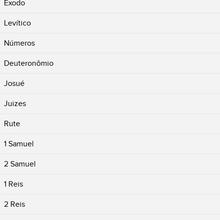
Êxodo
Levítico
Números
Deuteronômio
Josué
Juizes
Rute
1 Samuel
2 Samuel
1 Reis
2 Reis