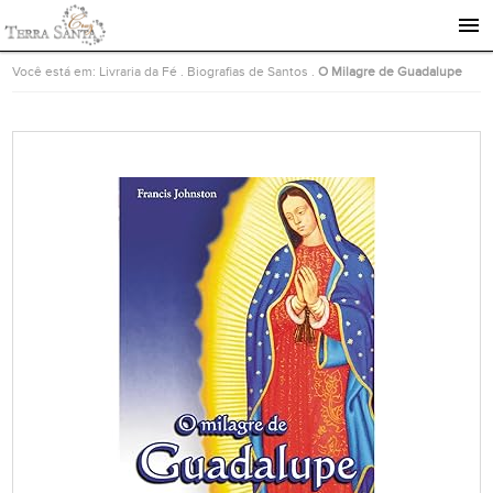
Ir para a página inicial
Você está em:
Livraria da Fé
.
Biografias de Santos
.
O Milagre de Guadalupe