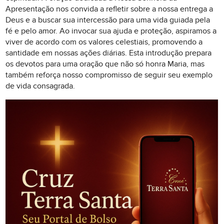
Apresentação nos convida a refletir sobre a nossa entrega a
Deus e a buscar sua intercessão para uma vida guiada pela
fé e pelo amor. Ao invocar sua ajuda e proteção, aspiramos a
viver de acordo com os valores celestiais, promovendo a
santidade em nossas ações diárias. Esta introdução prepara
os devotos para uma oração que não só honra Maria, mas
também reforça nosso compromisso de seguir seu exemplo
de vida consagrada.