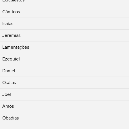
Eclesiastes
Cânticos
Isaías
Jeremias
Lamentações
Ezequiel
Daniel
Oséias
Joel
Amós
Obadias