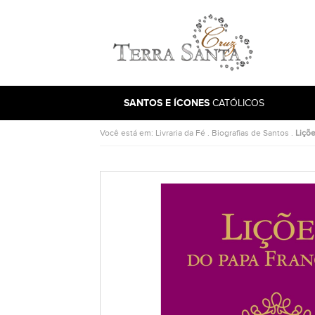
Ir para a página inicial
SANTOS E ÍCONES
CATÓLICOS
Você está em:
Livraria da Fé
.
Biografias de Santos
.
Liçõe