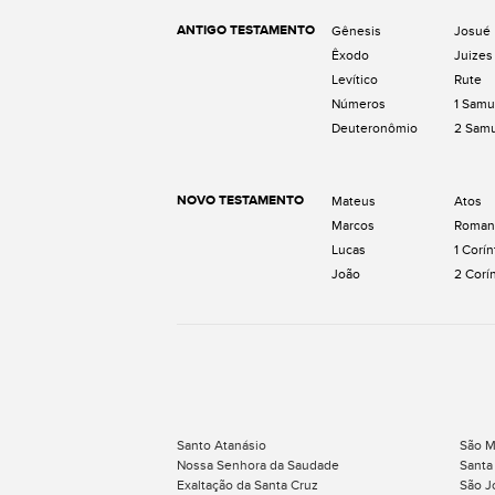
ANTIGO TESTAMENTO
Gênesis
Josué
Êxodo
Juizes
Levítico
Rute
Números
1 Samu
Deuteronômio
2 Sam
NOVO TESTAMENTO
Mateus
Atos
Marcos
Roman
Lucas
1 Corín
João
2 Corí
Santo Atanásio
São M
Nossa Senhora da Saudade
Santa
Exaltação da Santa Cruz
São J