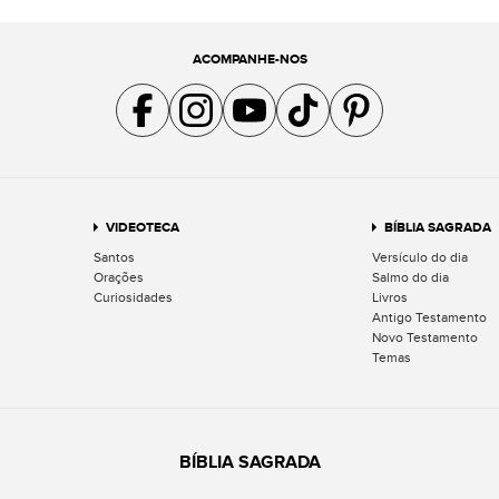
ACOMPANHE-NOS
Acompanhe a gente no Facebook
Acompanhe a gente no Instagram
Acompanhe a gente no YouTube
Acompanhe a gente no TikTok
Acompanhe a gente no Pin
VIDEOTECA
BÍBLIA SAGRADA
Santos
Versículo do dia
Orações
Salmo do dia
Curiosidades
Livros
Antigo Testamento
Novo Testamento
Temas
BÍBLIA SAGRADA