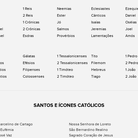
1 Reis
Neemias
Eclesiastes
Ezequi
2 Reis
Ester
Cânticos
Daniel
1 Crônicas
Jó
Isaías
Oséias
el
2 Crônicas
Salmos
Jeremias
Joel
uel
Esdras
Provérbios
Lamentações
Amós
Gálatas
1 Tessalonicenses
Tito
1 Pedro
os
Efésios
2 Tessalonicenses
Filemom
2 Pedr
tios
Filipenses
1 Timóteo
Hebreus
1 João
ntios
Colossenses
2 Timóteo
Tiago
2 João
SANTOS E ÍCONES CATÓLICOS
arcelino de Cartago
Nossa Senhora de Loreto
 Eufémia
São Bernardino Realino
osé Vaz
Sagrado Coração de Jesus