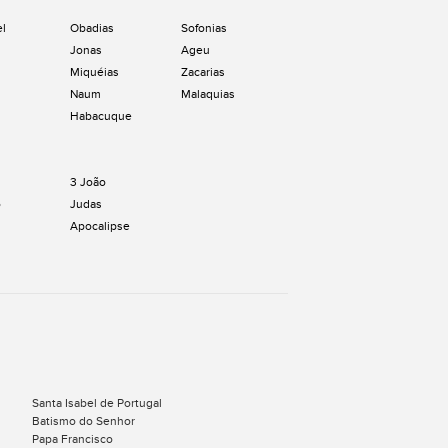
el
Obadias
Sofonias
Jonas
Ageu
Miquéias
Zacarias
Naum
Malaquias
Habacuque
3 João
o
Judas
Apocalipse
Santa Isabel de Portugal
Batismo do Senhor
Papa Francisco