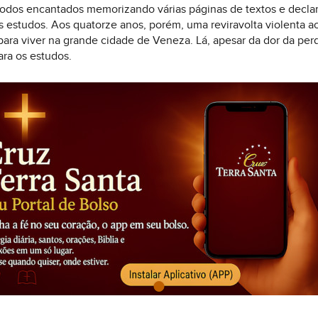
 todos encantados memorizando várias páginas de textos e decla
 estudos. Aos quatorze anos, porém, uma reviravolta violenta ac
para viver na grande cidade de Veneza. Lá, apesar da dor da per
ara os estudos.