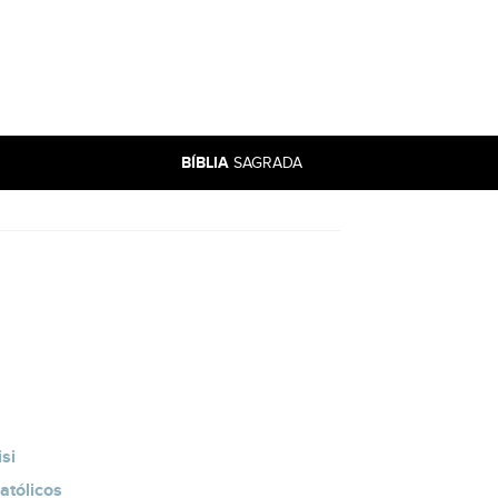
BÍBLIA
SAGRADA
si
atólicos