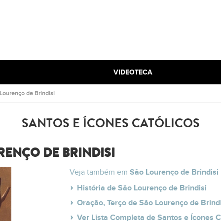
VIDEOTECA
Lourenço de Brindisi
SANTOS E ÍCONES CATÓLICOS
RENÇO DE BRINDISI
Veja também em
São Lourenço de Brindisi
História de São Lourenço de Brindisi
Oração, Terço de São Lourenço de Brindi
Ver Lista Completa de Santos e Ícones C