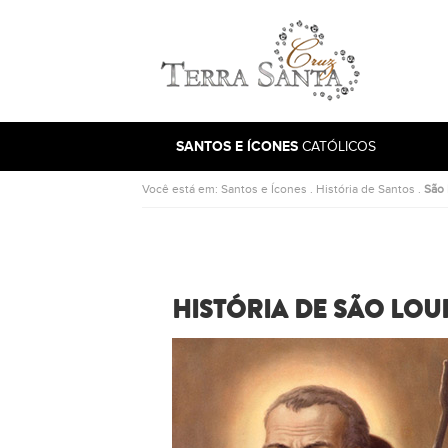
Ir para a página inicial
SANTOS E ÍCONES
CATÓLICOS
Você está em:
Santos e Ícones
.
História de Santos
.
São 
HISTÓRIA DE SÃO LOU