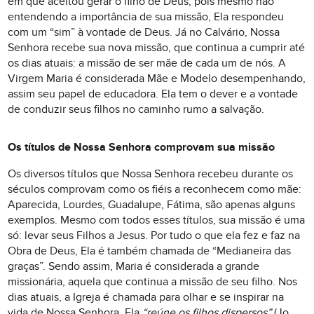
em que aceitou gerar o filho de Deus, pois mesmo não
entendendo a importância de sua missão, Ela respondeu
com um “sim” à vontade de Deus. Já no Calvário, Nossa
Senhora recebe sua nova missão, que continua a cumprir até
os dias atuais: a missão de ser mãe de cada um de nós. A
Virgem Maria é considerada Mãe e Modelo desempenhando,
assim seu papel de educadora. Ela tem o dever e a vontade
de conduzir seus filhos no caminho rumo a salvação.
Os títulos de Nossa Senhora comprovam sua missão
Os diversos títulos que Nossa Senhora recebeu durante os
séculos comprovam como os fiéis a reconhecem como mãe:
Aparecida, Lourdes, Guadalupe, Fátima, são apenas alguns
exemplos. Mesmo com todos esses títulos, sua missão é uma
só: levar seus Filhos a Jesus. Por tudo o que ela fez e faz na
Obra de Deus, Ela é também chamada de “Medianeira das
graças”. Sendo assim, Maria é considerada a grande
missionária, aquela que continua a missão de seu filho. Nos
dias atuais, a Igreja é chamada para olhar e se inspirar na
vida de Nossa Senhora. Ela
“reúne os filhos dispersos”
(Jo