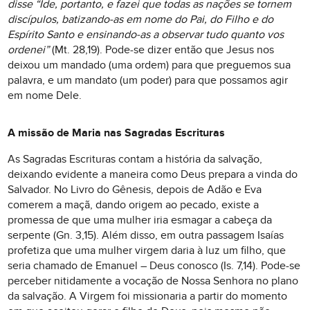
disse “Ide, portanto, e fazei que todas as nações se tornem
discípulos, batizando-as em nome do Pai, do Filho e do
Espírito Santo e ensinando-as a observar tudo quanto vos
ordenei”
(Mt. 28,19). Pode-se dizer então que Jesus nos
deixou um mandado (uma ordem) para que preguemos sua
palavra, e um mandato (um poder) para que possamos agir
em nome Dele.
A missão de Maria nas Sagradas Escrituras
As Sagradas Escrituras contam a história da salvação,
deixando evidente a maneira como Deus prepara a vinda do
Salvador. No Livro do Gênesis, depois de Adão e Eva
comerem a maçã, dando origem ao pecado, existe a
promessa de que uma mulher iria esmagar a cabeça da
serpente (Gn. 3,15). Além disso, em outra passagem Isaías
profetiza que uma mulher virgem daria à luz um filho, que
seria chamado de Emanuel – Deus conosco (Is. 7,14). Pode-se
perceber nitidamente a vocação de Nossa Senhora no plano
da salvação. A Virgem foi missionaria a partir do momento