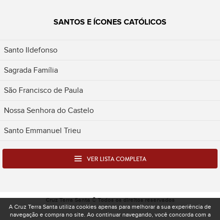
SANTOS E ÍCONES CATÓLICOS
Santo Ildefonso
Sagrada Família
São Francisco de Paula
Nossa Senhora do Castelo
Santo Emmanuel Trieu
VER LISTA COMPLETA
Cruz Terra Santa © Todos os direitos reservados
A Cruz Terra Santa utiliza cookies apenas para melhorar a sua experiência de
navegação e compra no site. Ao continuar navegando, você concorda com a