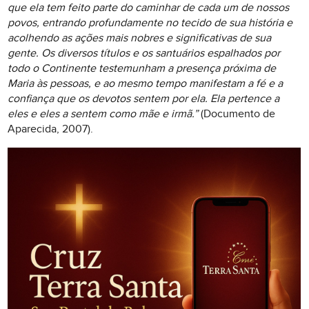
que ela tem feito parte do caminhar de cada um de nossos
povos, entrando profundamente no tecido de sua história e
acolhendo as ações mais nobres e significativas de sua
gente. Os diversos títulos e os santuários espalhados por
todo o Continente testemunham a presença próxima de
Maria às pessoas, e ao mesmo tempo manifestam a fé e a
confiança que os devotos sentem por ela. Ela pertence a
eles e eles a sentem como mãe e irmã.”
(Documento de
Aparecida, 2007).