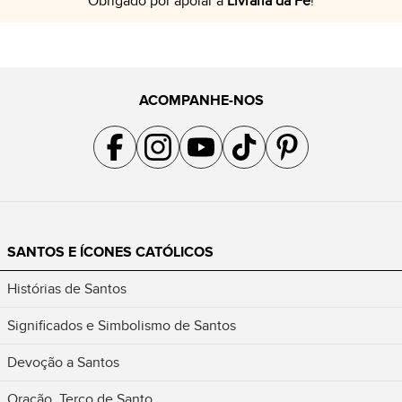
Obrigado por apoiar a
Livraria da Fé
!
ACOMPANHE-NOS
Acompanhe a gente no Facebook
Acompanhe a gente no Instagram
Acompanhe a gente no YouTube
Acompanhe a gente no TikTok
Acompanhe a gente no Pin
SANTOS E ÍCONES CATÓLICOS
Histórias de Santos
Significados e Simbolismo de Santos
Devoção a Santos
Oração, Terço de Santo