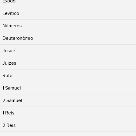
Êxodo
Levítico
Números
Deuteronômio
Josué
Juizes
Rute
1 Samuel
2 Samuel
1 Reis
2 Reis