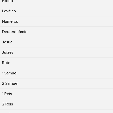
Êxodo
Levítico
Números
Deuteronômio
Josué
Juizes
Rute
1 Samuel
2 Samuel
1 Reis
2 Reis