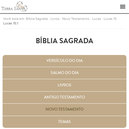
Ir para a página inicial
Você está em:
Bíblia Sagrada
.
Livros
.
Novo Testamento
.
Lucas
.
Lucas 15
.
Lucas 15:1
BÍBLIA SAGRADA
VERSÍCULO DO DIA
SALMO DO DIA
LIVROS
ANTIGO TESTAMENTO
NOVO TESTAMENTO
TEMAS