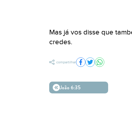
Mas já vos disse que tamb
credes.
compartilhar
Compartilhar no Facebo
Compartilhar no Twit
Compartilhar n
João 6:35