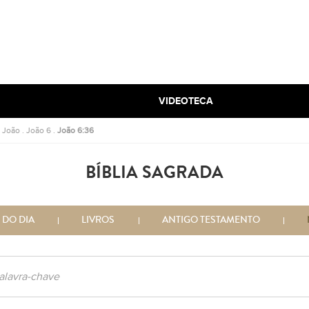
VIDEOTECA
.
João
.
João 6
.
João 6:36
BÍBLIA SAGRADA
 DO DIA
LIVROS
ANTIGO TESTAMENTO