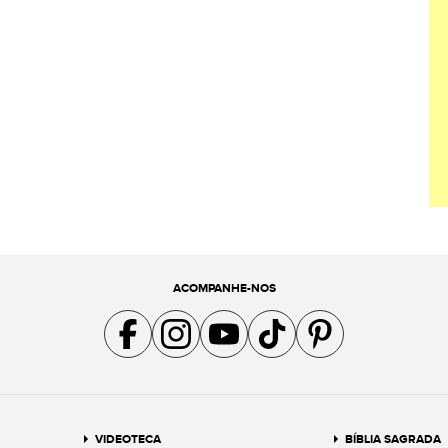
ACOMPANHE-NOS
Acompanhe a gente no Facebook
Acompanhe a gente no Instagram
Acompanhe a gente no YouTube
Acompanhe a gente no TikTok
Acompanhe a gente no Pin
VIDEOTECA
BÍBLIA SAGRADA