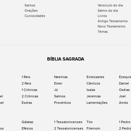
Santos
Versículo do dia
Orações
Salmo do dia
Curiosidades
Livros
Antigo Testamento
Novo Testamento
Temas
BÍBLIA SAGRADA
1 Reis
Neemias
Eclesiastes
Ezequi
2 Reis
Ester
Cânticos
Daniel
1 Crônicas
Jó
Isaías
Oséias
el
2 Crônicas
Salmos
Jeremias
Joel
uel
Esdras
Provérbios
Lamentações
Amós
Gálatas
1 Tessalonicenses
Tito
1 Pedro
os
Efésios
2 Tessalonicenses
Filemom
2 Pedr