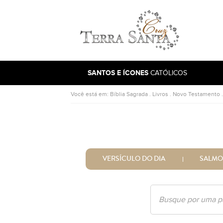
Ir para a página inicial
SANTOS E ÍCONES
CATÓLICOS
Você está em:
Bíblia Sagrada
.
Livros
.
Novo Testamento
VERSÍCULO DO DIA
SALMO