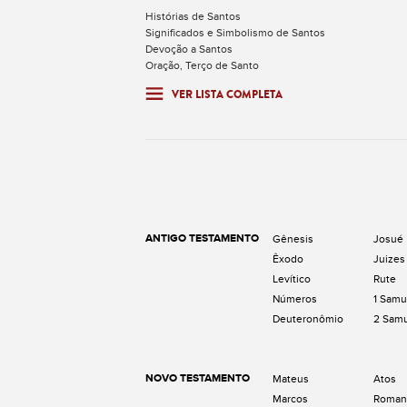
Histórias de Santos
Significados e Simbolismo de Santos
Devoção a Santos
Oração, Terço de Santo
VER LISTA COMPLETA
ANTIGO TESTAMENTO
Gênesis
Josué
Êxodo
Juizes
Levítico
Rute
Números
1 Samu
Deuteronômio
2 Sam
NOVO TESTAMENTO
Mateus
Atos
Marcos
Roman