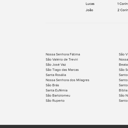
Lucas
1 Corín
João
2 Corí
Nossa Senhora Fátima
São V
São Valério de Treviri
Nossa
São José Vaz
Beata
São Tiago das Marcas
São S
Santa Rosália
Santos
Nossa Senhora dos Milagres
Santo
São Brás
Santo
Santa Eufémia
Bíblia
São Bartolomeu
São N
São Ruperto
Santo