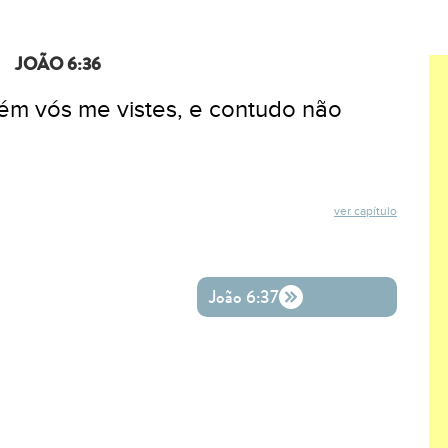
JOÃO 6:36
ém vós me vistes, e contudo não
ver capítulo
ok
ter
o WhatsApp
João 6:37