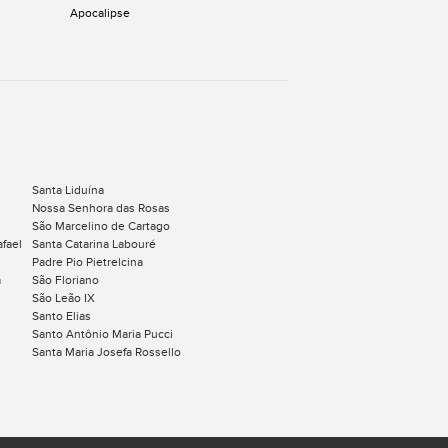
Apocalipse
Santa Liduína
Nossa Senhora das Rosas
São Marcelino de Cartago
afael
Santa Catarina Labouré
Padre Pio Pietrelcina
a
São Floriano
São Leão IX
Santo Elias
Santo Antônio Maria Pucci
Santa Maria Josefa Rossello