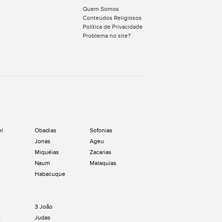
Quem Somos
Conteúdos Religiosos
Política de Privacidade
Problema no site?
el
Obadias
Sofonias
Jonas
Ageu
Miquéias
Zacarias
Naum
Malaquias
Habacuque
3 João
o
Judas