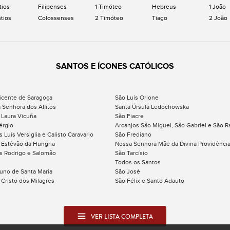
tios
Filipenses
1 Timóteo
Hebreus
1 João
ntios
Colossenses
2 Timóteo
Tiago
2 João
SANTOS E ÍCONES CATÓLICOS
icente de Saragoça
São Luís Orione
 Senhora dos Aflitos
Santa Úrsula Ledochowska
 Laura Vicuña
São Fiacre
érgio
Arcanjos São Miguel, São Gabriel e São R
 Luís Versiglia e Calisto Caravario
São Frediano
 Estêvão da Hungria
Nossa Senhora Mãe da Divina Providênci
s Rodrigo e Salomão
São Tarcísio
Todos os Santos
uno de Santa Maria
São José
 Cristo dos Milagres
São Félix e Santo Adauto
VER LISTA COMPLETA