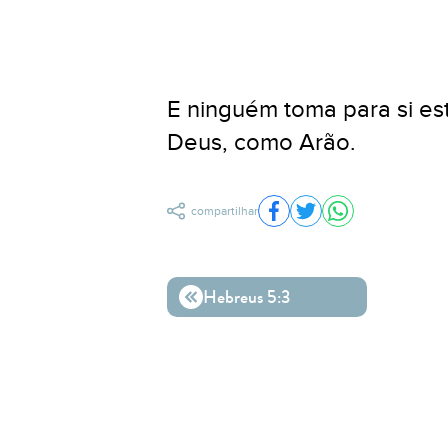
E ninguém toma para si es
Deus, como Arão.
compartilhar
Compartilhar no Facebo
Compartilhar no Twit
Compartilhar n
Hebreus 5:3