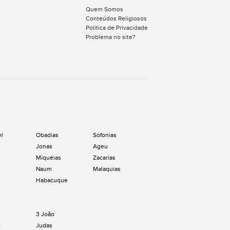
Quem Somos
Conteúdos Religiosos
Política de Privacidade
Problema no site?
el
Obadias
Sofonias
Jonas
Ageu
Miquéias
Zacarias
Naum
Malaquias
Habacuque
3 João
o
Judas