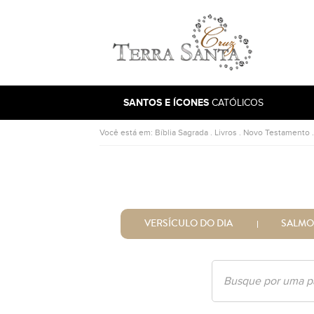
Ir para a página inicial
SANTOS E ÍCONES
CATÓLICOS
Você está em:
Bíblia Sagrada
.
Livros
.
Novo Testamento
VERSÍCULO DO DIA
SALMO