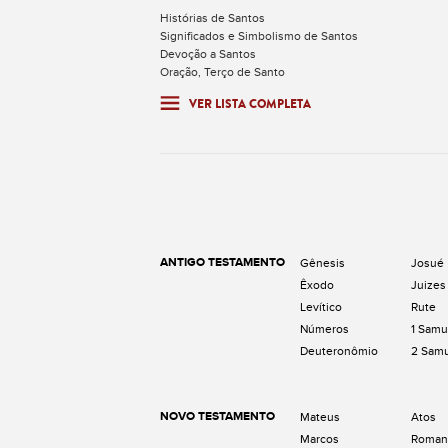
Histórias de Santos
Significados e Simbolismo de Santos
Devoção a Santos
Oração, Terço de Santo
VER LISTA COMPLETA
ANTIGO TESTAMENTO
Gênesis
Josué
Êxodo
Juizes
Levítico
Rute
Números
1 Samu
Deuteronômio
2 Sam
NOVO TESTAMENTO
Mateus
Atos
Marcos
Roman