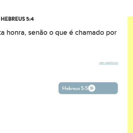
HEBREUS 5:4
ta honra, senão o que é chamado por
ver capítulo
ok
ter
o WhatsApp
Hebreus 5:5