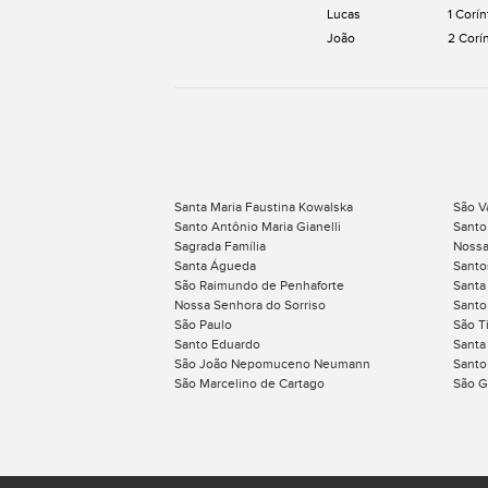
Lucas
1 Corín
João
2 Corí
Santa Maria Faustina Kowalska
São V
Santo Antônio Maria Gianelli
Santo
Sagrada Família
Nossa
Santa Águeda
Santo
São Raimundo de Penhaforte
Santa
Nossa Senhora do Sorriso
Santo
São Paulo
São T
Santo Eduardo
Santa
São João Nepomuceno Neumann
Santo
São Marcelino de Cartago
São G