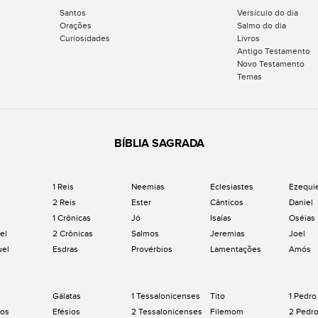
Santos
Versículo do dia
Orações
Salmo do dia
Curiosidades
Livros
Antigo Testamento
Novo Testamento
Temas
BÍBLIA SAGRADA
1 Reis
Neemias
Eclesiastes
Ezequi
2 Reis
Ester
Cânticos
Daniel
1 Crônicas
Jó
Isaías
Oséias
el
2 Crônicas
Salmos
Jeremias
Joel
uel
Esdras
Provérbios
Lamentações
Amós
Gálatas
1 Tessalonicenses
Tito
1 Pedro
os
Efésios
2 Tessalonicenses
Filemom
2 Pedr