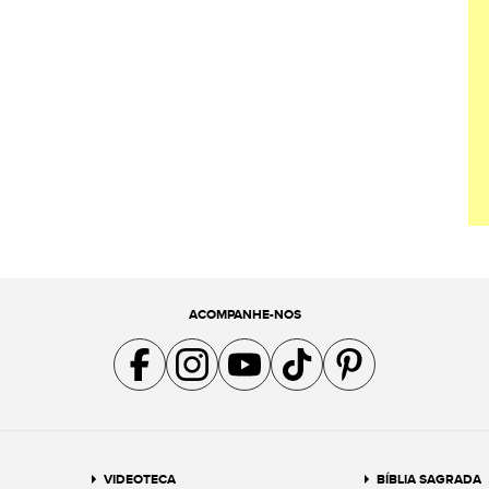
ACOMPANHE-NOS
Acompanhe a gente no Facebook
Acompanhe a gente no Instagram
Acompanhe a gente no YouTube
Acompanhe a gente no TikTok
Acompanhe a gente no Pin
VIDEOTECA
BÍBLIA SAGRADA