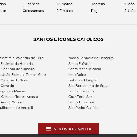
tios
Filipenses
1 Timóteo
Hebreus
1 João
ntios
Colossenses
2 Timóteo
Tiago
2 João
SANTOS E ÍCONES CATÓLICOS
alentim e Valentim de Terni
Nossa Senhora do Desterro
 Estêvão da Hungria
Santa Eufrásia
 Senhora do Sameiro
Santa Maria Micaela
s João Fisher e Tomás More
Irmã Dulce
 Catarina de Sena
Isabel da Hungria
 Osvaldo
São Bernardino de Sena
iago das Marcas
Santa Elisabeth
 Manuela Torres Acosta
Cruz Terra Santa
 André Corsini
Santo Urbano V
uilherme de Vercelli
São Pedro Canísio
VER LISTA COMPLETA