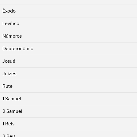
Êxodo
Levítico
Números
Deuteronômio
Josué
Juizes
Rute
1 Samuel
2 Samuel
1 Reis
2 Reis